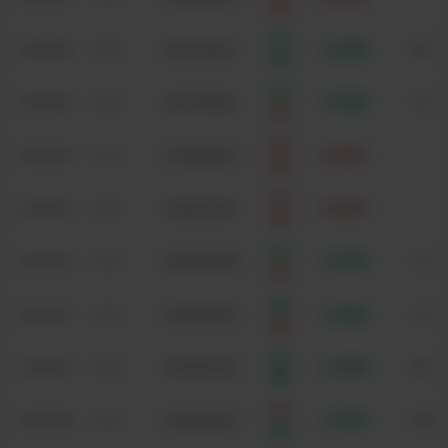
单
小
3467406
16:29
5+1+1=07
命中
组合
单
大
3467405
16:26
4+7+5=16
命中
大小
单
大
3467404
16:22
1+5+0=06
未中
-
单
小
3467403
16:19
7+8+1=16
未中
-
单
小
3467402
16:15
0+8+0=08
命中
大小
单
大
3467401
16:12
8+6+5=19
命中
大小
双
大
3467400
16:08
0+9+9=18
命中
组合
双
大
3467399
16:05
0+4+3=07
命中
单双
单