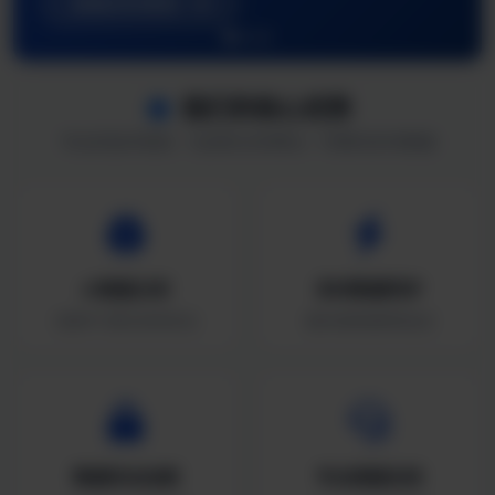
查看数据看板
我们的核心优势
专业的技术团队 · 先进的分析算法 · 可靠的实时数据
AI智能分析
实时数据同步
深度学习算法持续优化
毫秒级数据更新延迟
数据安全加密
专业客服支持